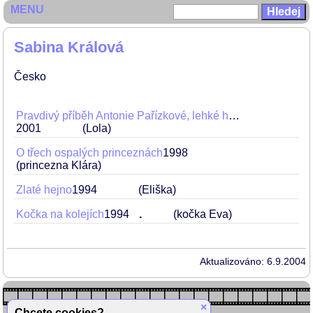
MENU
Sabina Králová
Česko
Pravdivý příběh Antonie Pařízkové, lehké holky s dobrým srdcem
2001
(Lola)
O třech ospalých princeznách
1998
(princezna Klára)
Zlaté hejno
1994
(Eliška)
Kočka na kolejích
1994
.
(kočka Eva)
Aktualizováno: 6.9.2004
×
Chcete cookies?