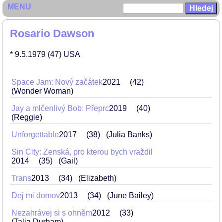
MENU
Rosario Dawson
* 9.5.1979
(47)
USA
Space Jam: Nový začátek
2021
42
(Wonder Woman)
Jay a mlčenlivý Bob: Přeprc
2019
40
(Reggie)
Unforgettable
2017
38
(Julia Banks)
Sin City: Ženská, pro kterou bych vraždil
2014
35
(Gail)
Trans
2013
34
(Elizabeth)
Dej mi domov
2013
34
(June Bailey)
Nezahrávej si s ohněm
2012
33
(Talia Durham)