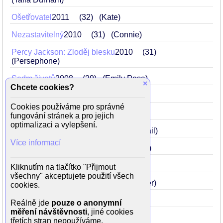
Ošetřovatel
2011
32
(Kate)
Nezastavitelný
2010
31
(Connie)
Percy Jackson: Zloděj blesku
2010
31
(Persephone)
Sedm životů
2008
29
(Emily Posa)
×
Chcete cookies?
Oko dravce
2008
29
Cookies používáme pro správné
Auto zabiják
2007
28
(Abernathy)
fungování stránek a pro jejich
optimalizaci a vylepšení.
Sin City - město hříchu
2005
26
(Gail)
Více informací
Alexander Veliký
2004
25
(Roxane)
Vítejte v džungli
2003
24
(Mariana)
Kliknutím na tlačítko "Přijmout
všechny" akceptujete použití všech
25. hodina
2002
23
(Naturelle Rivier)
cookies.
Pluto Nash
2002
23
(Dina Lake)
Reálně jde
pouze o anonymní
měření návštěvnosti
, jiné cookies
Muži v černém 2
2002
23
třetích stran nepoužíváme.