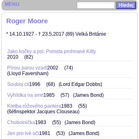
MENU
Roger Moore
* 14.10.1927
- † 23.5.2017
(89)
Velká Británie
Jako kočky a psi: Pomsta prohnané Kitty
2010
82
Plnou parou vzad!
2002
74
(Lloyd Faversham)
Souboj cti
1996
68
(Lord Edgar Dobbs)
Vyhlídka na smrt
1985
57
(James Bond)
Kletba růžového pantera
1983
55
(šéfinspektor Jacques Clouseau)
Chobotnička
1983
55
(James Bond)
Jen pro tvé oči
1981
53
(James Bond)