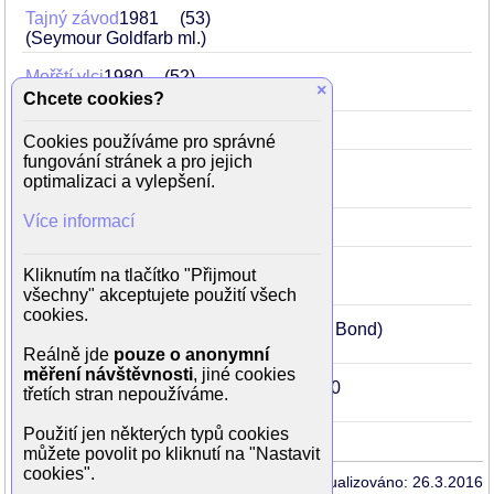
Tajný závod
1981
53
(Seymour Goldfarb ml.)
Mořští vlci
1980
52
×
(kapitán Gavin Stewart)
Chcete cookies?
Moonraker
1979
51
(James Bond)
Cookies používáme pro správné
fungování stránek a pro jejich
Špion, který mě miloval
1977
49
optimalizaci a vylepšení.
(James Bond)
Více informací
Zlato
1974
46
(Rod Slater)
Muž se zlatou zbraní
1974
46
Kliknutím na tlačítko "Přijmout
(James Bond)
všechny" akceptujete použití všech
cookies.
Žít a nechat zemřít
1973
45
(James Bond)
Reálně jde
pouze o anonymní
měření návštěvnosti
, jiné cookies
Muž, který pronásledoval sám sebe
1970
třetích stran nepoužíváme.
42
(Harold Pelham)
Použití jen některých typů cookies
můžete povolit po kliknutí na "Nastavit
cookies".
Aktualizováno: 26.3.2016