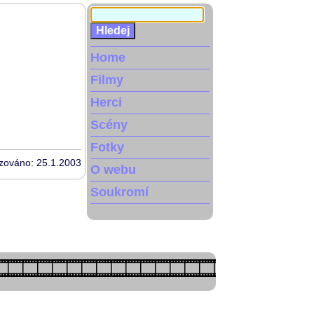
Home
Filmy
Herci
Scény
Fotky
izováno: 25.1.2003
O webu
Soukromí