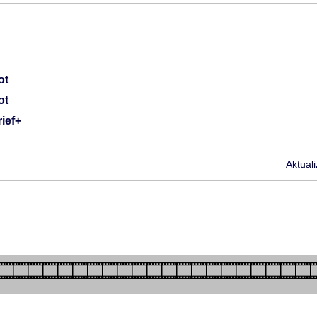
ot
ot
ief+
Aktual