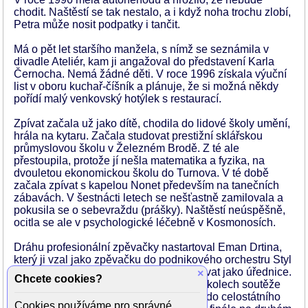
chodit. Naštěstí se tak nestalo, a i když noha trochu zlobí,
Petra může nosit podpatky i tančit.
Má o pět let staršího manžela, s nímž se seznámila v
divadle Ateliér, kam ji angažoval do představení Karla
Černocha. Nemá žádné děti. V roce 1996 získala výuční
list v oboru kuchař-číšník a plánuje, že si možná někdy
pořídí malý venkovský hotýlek s restaurací.
Zpívat začala už jako dítě, chodila do lidové školy umění,
hrála na kytaru. Začala studovat prestižní sklářskou
průmyslovou školu v Železném Brodě. Z té ale
přestoupila, protože jí nešla matematika a fyzika, na
dvouletou ekonomickou školu do Turnova. V té době
začala zpívat s kapelou Nonet především na tanečních
zábavách. V šestnácti letech se nešťastně zamilovala a
pokusila se o sebevraždu (prášky). Naštěstí neúspěšně,
ocitla se ale v psychologické léčebně v Kosmonosích.
Dráhu profesionální zpěvačky nastartoval Eman Drtina,
který ji vzal jako zpěvačku do podnikového orchestru Styl
v Tepně Náchod, kde také začala pracovat jako úřednice.
×
Chcete cookies?
Slavila úspěchy v okresních i krajských kolech soutěže
Mladá píseň, v roce 1971 se dostala až do celostátního
Cookies používáme pro správné