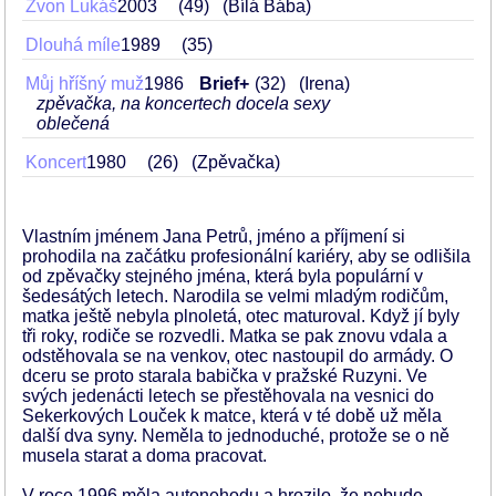
Zvon Lukáš
2003
49
(Bílá Bába)
Dlouhá míle
1989
35
Můj hříšný muž
1986
Brief+
32
(Irena)
zpěvačka, na koncertech docela sexy
oblečená
Koncert
1980
26
(Zpěvačka)
Vlastním jménem Jana Petrů, jméno a příjmení si
prohodila na začátku profesionální kariéry, aby se odlišila
od zpěvačky stejného jména, která byla populární v
šedesátých letech. Narodila se velmi mladým rodičům,
matka ještě nebyla plnoletá, otec maturoval. Když jí byly
tři roky, rodiče se rozvedli. Matka se pak znovu vdala a
odstěhovala se na venkov, otec nastoupil do armády. O
dceru se proto starala babička v pražské Ruzyni. Ve
svých jedenácti letech se přestěhovala na vesnici do
Sekerkových Louček k matce, která v té době už měla
další dva syny. Neměla to jednoduché, protože se o ně
musela starat a doma pracovat.
V roce 1996 měla autonehodu a hrozilo, že nebude