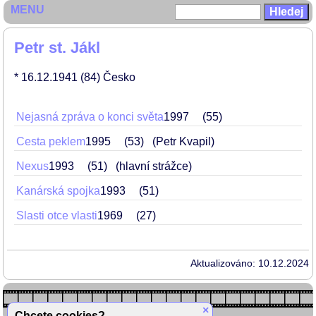
MENU
Petr st. Jákl
* 16.12.1941
(84)
Česko
Nejasná zpráva o konci světa
1997
55
Cesta peklem
1995
53
(Petr Kvapil)
Nexus
1993
51
(hlavní strážce)
Kanárská spojka
1993
51
Slasti otce vlasti
1969
27
Aktualizováno: 10.12.2024
×
Chcete cookies?