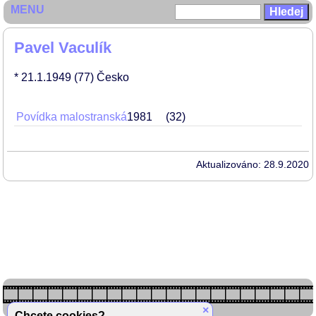
MENU
Pavel Vaculík
* 21.1.1949
(77)
Česko
Povídka malostranská
1981
32
Aktualizováno: 28.9.2020
×
Chcete cookies?