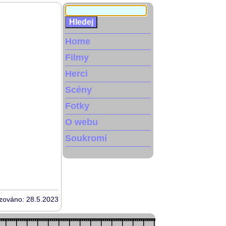
Home
Filmy
Herci
Scény
Fotky
O webu
Soukromí
izováno: 28.5.2023