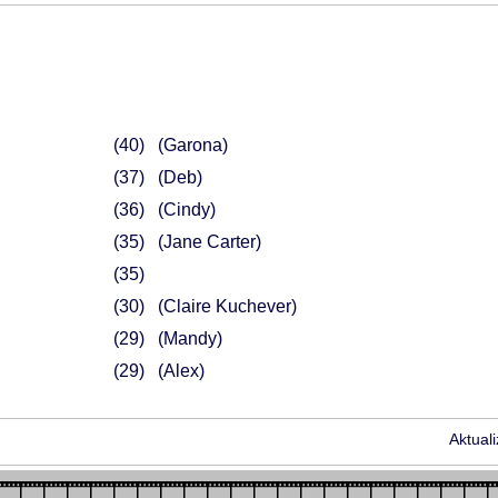
40
(Garona)
37
(Deb)
36
(Cindy)
35
(Jane Carter)
35
30
(Claire Kuchever)
29
(Mandy)
29
(Alex)
Aktual