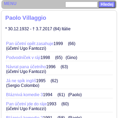
MENU
Paolo Villaggio
* 30.12.1932
- † 3.7.2017
(84)
Itálie
Pan účetní opět zasahuje
1999
66
(účetní Ugo Fantozzi)
Podvodníček v ráji
1998
65
(Gino)
Návrat pana účetního
1996
63
(účetní Ugo Fantozzi)
Já ne spík ingliš
1995
62
(Sergio Colombo)
Bláznivá komedie 3
1994
61
(Paolo)
Pan účetní jde do ráje
1993
60
(účetní Ugo Fantozzi)
Bláznivá komedie 2
1991
58
(Paolo)