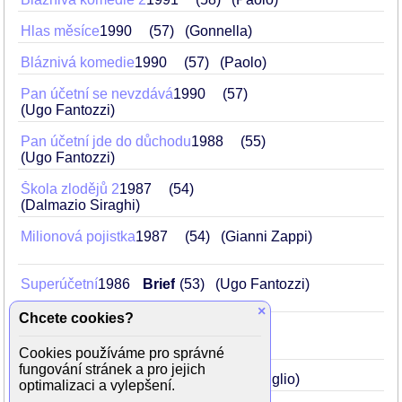
Hlas měsíce
1990
57
(Gonnella)
Bláznivá komedie
1990
57
(Paolo)
Pan účetní se nevzdává
1990
57
(Ugo Fantozzi)
Pan účetní jde do důchodu
1988
55
(Ugo Fantozzi)
Škola zlodějů 2
1987
54
(Dalmazio Siraghi)
Milionová pojistka
1987
54
(Gianni Zappi)
Superúčetní
1986
Brief
53
(Ugo Fantozzi)
×
Chcete cookies?
Maléry pana účetního 2
1983
50
(Ugo Fantozzi)
Cookies používáme pro správné
fungování stránek a pro jejich
Zakázané sny
1982
49
(Paolo Coniglio)
optimalizaci a vylepšení.