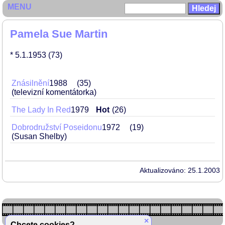
MENU
Pamela Sue Martin
* 5.1.1953
(73)
Znásilnění
1988
35
(televizní komentátorka)
The Lady In Red
1979
Hot
26
Dobrodružství Poseidonu
1972
19
(Susan Shelby)
Aktualizováno: 25.1.2003
×
Chcete cookies?