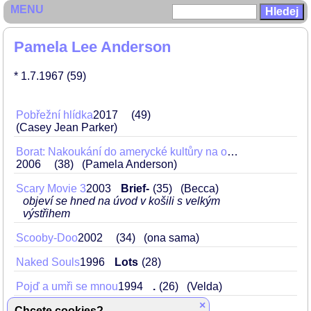
MENU
Pamela Lee Anderson
* 1.7.1967
(59)
Pobřežní hlídka
2017
49
(Casey Jean Parker)
Borat: Nakoukání do amerycké kultůry na obědnávku slavnoj kazašskoj národu
2006
38
(Pamela Anderson)
Scary Movie 3
2003
Brief-
35
(Becca)
objeví se hned na úvod v košili s velkým
výstřihem
Scooby-Doo
2002
34
(ona sama)
Naked Souls
1996
Lots
28
Pojď a umři se mnou
1994
.
26
(Velda)
×
Chcete cookies?
Raw Justice
1994
Lots
26