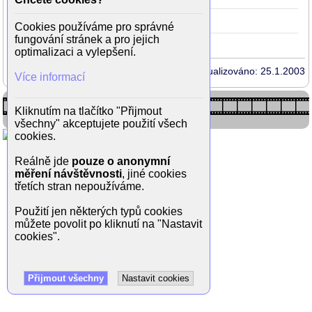
Snapdragon
1993
Lots
25
Cookies používáme pro správné
fungování stránek a pro jejich
optimalizaci a vylepšení.
Aktualizováno: 25.1.2003
Více informací
Kliknutím na tlačítko "Přijmout
všechny" akceptujete použití všech
cookies.
Reálně jde
pouze o anonymní
měření návštěvnosti
, jiné cookies
třetích stran nepoužíváme.
Použití jen některých typů cookies
můžete povolit po kliknutí na "Nastavit
cookies".
Přijmout všechny
Nastavit cookies