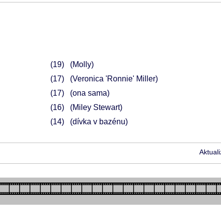
19
(Molly)
17
(Veronica 'Ronnie' Miller)
17
(ona sama)
16
(Miley Stewart)
14
(dívka v bazénu)
Aktual