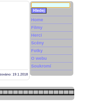
Home
Filmy
Herci
Scény
Fotky
O webu
Soukromí
izováno: 19.1.2018