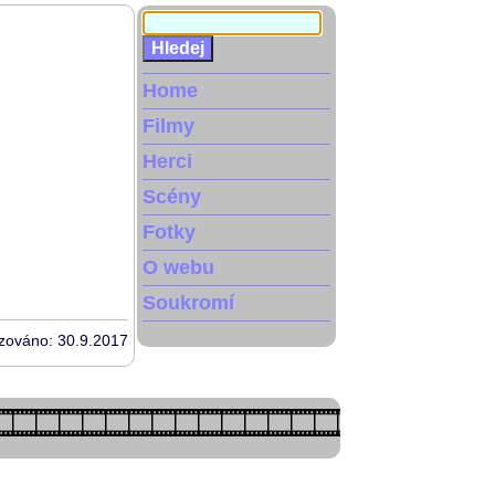
Home
Filmy
Herci
Scény
Fotky
O webu
Soukromí
izováno: 30.9.2017