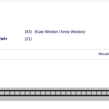
43
(Kate Weston / Anne Weston)
ief+
21
Aktual