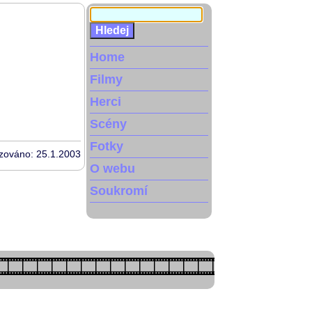
Home
Filmy
Herci
Scény
Fotky
izováno: 25.1.2003
O webu
Soukromí