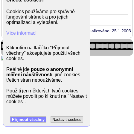
Zjizvená tvář
1983
Brief+
24
(Gina Montana)
Cookies používáme pro správné
fungování stránek a pro jejich
optimalizaci a vylepšení.
Aktualizováno: 25.1.2003
Více informací
Kliknutím na tlačítko "Přijmout
všechny" akceptujete použití všech
cookies.
Reálně jde
pouze o anonymní
měření návštěvnosti
, jiné cookies
třetích stran nepoužíváme.
Použití jen některých typů cookies
můžete povolit po kliknutí na "Nastavit
cookies".
Přijmout všechny
Nastavit cookies