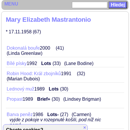
MENU
Mary Elizabeth Mastrantonio
* 17.11.1958
(67)
Dokonalá bouře
2000
41
(Linda Greenlaw)
Bílé písky
1992
Lots
33
(Lane Bodine)
Robin Hood: Král zbojníků
1991
32
(Marian Dubois)
Lednový muž
1989
Lots
30
Propast
1989
Brief+
30
(Lindsey Brigman)
Barva peněz
1986
Lots-
27
(Carmen)
vyjde z pokoje v rozepnuté košili, pod níž nic
nemá
×
Chcete cookies?