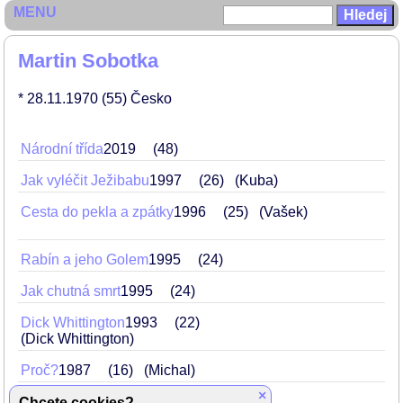
MENU
Martin Sobotka
* 28.11.1970
(55)
Česko
Národní třída
2019
48
Jak vyléčit Ježibabu
1997
26
(Kuba)
Cesta do pekla a zpátky
1996
25
(Vašek)
Rabín a jeho Golem
1995
24
Jak chutná smrt
1995
24
Dick Whittington
1993
22
(Dick Whittington)
Proč?
1987
16
(Michal)
×
Chcete cookies?