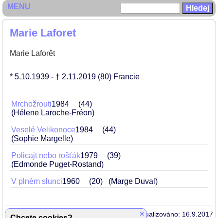
MENU
Marie Laforet
Marie Laforêt
* 5.10.1939
- † 2.11.2019
(80)
Francie
Mrchožrouti
1984
44
(Hélene Laroche-Fréon)
Veselé Velikonoce
1984
44
(Sophie Margelle)
Policajt nebo rošťák
1979
39
(Edmonde Puget-Rostand)
V plném slunci
1960
20
(Marge Duval)
×
Aktualizováno: 16.9.2017
Chcete cookies?