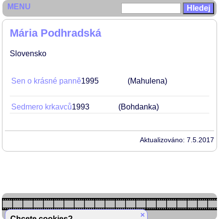
MENU
Mária Podhradská
Slovensko
Sen o krásné panně
1995
(Mahulena)
Sedmero krkavců
1993
(Bohdanka)
Aktualizováno: 7.5.2017
×
Chcete cookies?