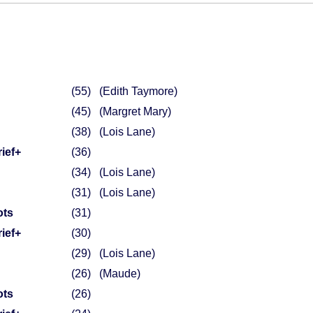
55
(Edith Taymore)
45
(Margret Mary)
38
(Lois Lane)
ief+
36
34
(Lois Lane)
31
(Lois Lane)
ots
31
ief+
30
29
(Lois Lane)
26
(Maude)
ots
26