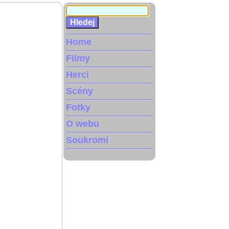
Home
Filmy
Herci
Scény
Fotky
O webu
Soukromí