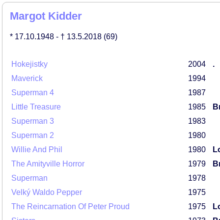
Margot Kidder
* 17.10.1948
- † 13.5.2018
(69)
Hokejistky
2004
.
Maverick
1994
Superman 4
1987
Little Treasure
1985
Br
Superman 3
1983
Superman 2
1980
Willie And Phil
1980
L
The Amityville Horror
1979
Br
Superman
1978
Velký Waldo Pepper
1975
The Reincarnation Of Peter Proud
1975
L