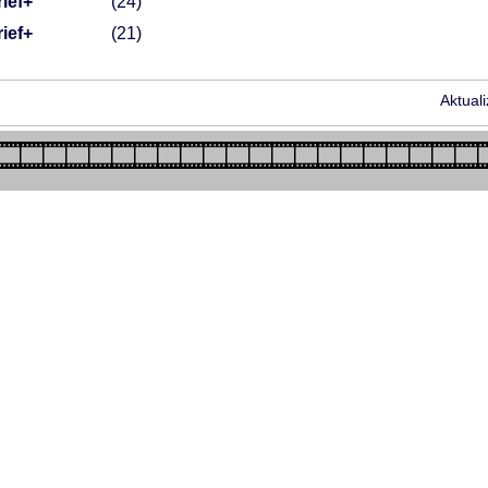
ief+
24
ief+
21
Aktual