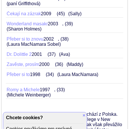
(paní Griffithová)
Čekají na zázrak
2009
45
(Sally)
Wonderland masakr
2003
.
39
(Sharon Holmes)
Přeber si to znovu
2002
.
38
(Laura MacNamara Sobel)
Dr. Dolittle 2
2001
37
(Ava)
Zavěste, prosím
2000
36
(Maddy)
Přeber si to
1998
34
(Laura MacNamara)
Romy a Michele
1997
.
33
(Michele Weinberger)
Narodila se v Kalifornii. Její otec Lee pochází z Polska.
×
Chcete cookies?
Studovala psychobiologii na Vassar College v New
Yorku, kde získala bakalářský diplom. Pak však převážilo
Cookies používáme pro správné