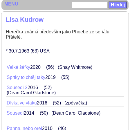
MENU
Lisa Kudrow
Herečka známá především jako Phoebe ze seriálu
Přátelé.
* 30.7.1963
(63)
USA
Velké šéfky
2020
56
(Shay Whitmore)
Šprtky to chtěj taky
2019
55
Sousedi 2
2016
52
(Dean Carol Gladstone)
Dívka ve vlaku
2016
52
(zpěvačka)
Sousedi
2014
50
(Dean Carol Gladstone)
Panna, nebo orel
2010
46