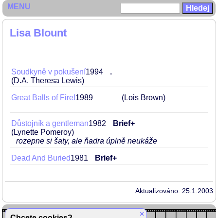
MENU
Lisa Blount
Soudkyně v pokušení
1994
.
(D.A. Theresa Lewis)
Great Balls of Fire!
1989
(Lois Brown)
Důstojník a gentleman
1982
Brief+
(Lynette Pomeroy)
rozepne si šaty, ale ňadra úplně neukáže
Dead And Buried
1981
Brief+
Aktualizováno: 25.1.2003
×
Chcete cookies?