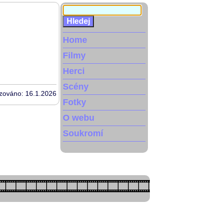
Home
Filmy
Herci
Scény
izováno: 16.1.2026
Fotky
O webu
Soukromí