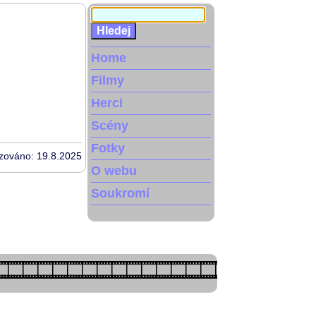
Home
Filmy
Herci
Scény
Fotky
izováno: 19.8.2025
O webu
Soukromí