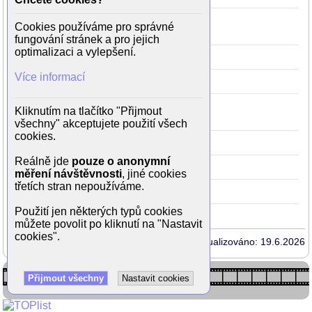
30 minut po půlnoci
2012
46
Cookies používáme pro správné
(Joseph Bradley)
fungování stránek a pro jejich
optimalizaci a vylepšení.
Argo
2012
46
(Hamilton Jordan)
Více informací
Super 8
2011
45
(Jackson Lamb)
Den, kdy se zastavila Země
2008
42
Kliknutím na tlačítko "Přijmout
(John Driscoll)
všechny" akceptujete použití všech
cookies.
Království
2007
41
Reálně jde
pouze o anonymní
King Kong
2005
39
(Bruce Baxter)
měření návštěvnosti
, jiné cookies
třetích stran nepoužíváme.
Boss
1996
30
(kapitán)
Použití jen některých typů cookies
můžete povolit po kliknutí na "Nastavit
cookies".
Aktualizováno: 19.6.2026
Přijmout všechny
Nastavit cookies