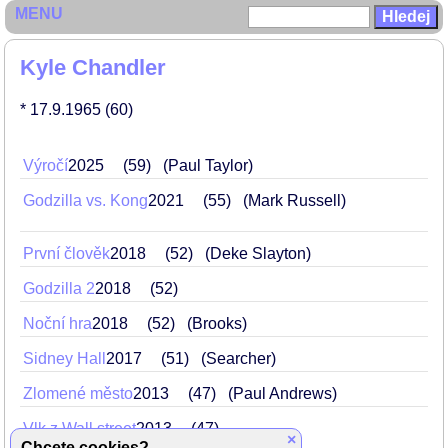
MENU
Kyle Chandler
* 17.9.1965
(60)
Výročí
2025
59
(Paul Taylor)
Godzilla vs. Kong
2021
55
(Mark Russell)
První člověk
2018
52
(Deke Slayton)
Godzilla 2
2018
52
Noční hra
2018
52
(Brooks)
Sidney Hall
2017
51
(Searcher)
Zlomené město
2013
47
(Paul Andrews)
Vlk z Wall street
2013
47
×
(agent Patrick Denham)
Chcete cookies?