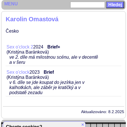
MENU
Karolin Omastová
Česko
Sex o'clock 2
2024
Brief+
(Kristýna Baránková)
ve 2. díle má milostnou scénu, ale v decentě
a v šeru
Sex o'clock
2023
Brief
(Kristýna Baránková)
v 6. díle se jde koupat do jezírka jen v
kalhotkách, ale záběr je kratičký a v
podstatě zezadu
Aktualizováno: 8.2.2025
×
Chcete cookies?