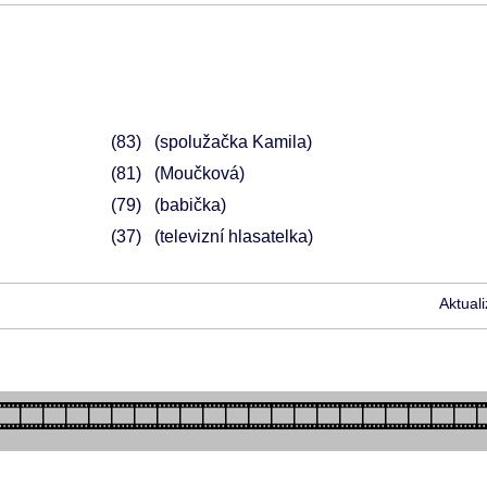
83
(spolužačka Kamila)
81
(Moučková)
79
(babička)
37
(televizní hlasatelka)
Aktual