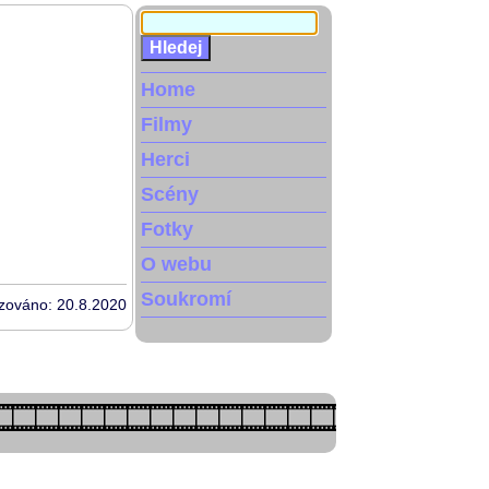
Home
Filmy
Herci
Scény
Fotky
O webu
Soukromí
izováno: 20.8.2020