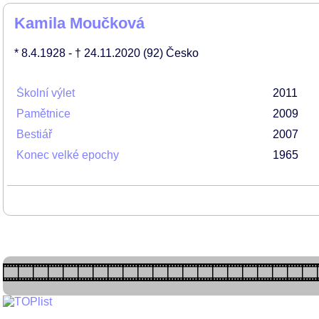
Kamila Moučková
* 8.4.1928
- † 24.11.2020
(92)
Česko
Školní výlet
2011
Pamětnice
2009
Bestiář
2007
Konec velké epochy
1965