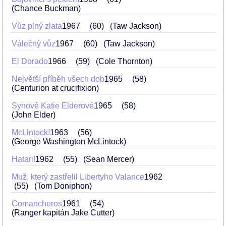
(Chance Buckman)
Vůz plný zlata
1967
60
(Taw Jackson)
Válečný vůz
1967
60
(Taw Jackson)
El Dorado
1966
59
(Cole Thornton)
Největší příběh všech dob
1965
58
(Centurion at crucifixion)
Synové Katie Elderové
1965
58
(John Elder)
McLintock!
1963
56
(George Washington McLintock)
Hatari!
1962
55
(Sean Mercer)
Muž, který zastřelil Libertyho Valance
1962
55
(Tom Doniphon)
Comancheros
1961
54
(Ranger kapitán Jake Cutter)