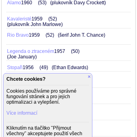
Alamo
1960
53
(plukovník Davy Crockett)
Kavaleristé
1959
52
(plukovník John Marlowe)
Rio Bravo
1959
52
(šerif John T. Chance)
Legenda o ztraceném
1957
50
(Joe January)
Stopaři
1956
49
(Ethan Edwards)
×
Cahill, U. S. Marshal
1953
46
Chcete cookies?
(U.S. Marshal J.D. Cahill)
Cookies používáme pro správné
Rio Grande
1950
43
fungování stránek a pro jejich
(podplukovník Kirby Yorke)
optimalizaci a vylepšení.
Bojovný muž z Kentucky
1949
42
Více informací
(John Breen)
Měla žlutou stužku
1949
42
Kliknutím na tlačítko "Přijmout
(kapitán Nathan Cutting Brittles)
všechny" akceptujete použití všech