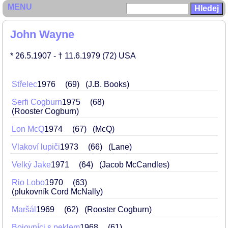
MENU
John Wayne
* 26.5.1907
- † 11.6.1979
(72)
USA
Střelec
1976
69
(J.B. Books)
Šerfi Cogburn
1975
68
(Rooster Cogburn)
Lon McQ
1974
67
(McQ)
Vlakoví lupiči
1973
66
(Lane)
Velký Jake
1971
64
(Jacob McCandles)
Rio Lobo
1970
63
(plukovník Cord McNally)
Maršál
1969
62
(Rooster Cogburn)
Bojovníci s peklem
1968
61