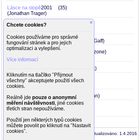
Lásce na stopě
2001
35
(Jonathan Trager)
×
Všechny moje lásky
2000
34
Chcete cookies?
(Rob Gordon)
Cookies používáme pro správné
Tenká červená linie
1998
32
(John Gaff)
fungování stránek a pro jejich
optimalizaci a vylepšení.
Bláznivá runway
1998
32
(Nick Falzone)
Více informací
Jasný terč
1997
31
(Martin Q. Blank)
Kliknutím na tlačítko "Přijmout
Con Air
1997
31
všechny" akceptujete použití všech
(U.S. Marshal Vince Larkin)
cookies.
Vyšší zájem
1996
30
(Kevin Calhoun)
Reálně jde
pouze o anonymní
měření návštěvnosti
, jiné cookies
Vysíláme zprávy
1987
21
třetích stran nepoužíváme.
(rozčilený posel)
Použití jen některých typů cookies
můžete povolit po kliknutí na "Nastavit
cookies".
Aktualizováno: 1.4.2016