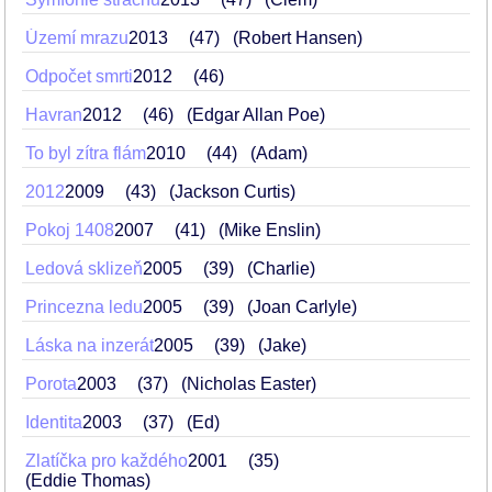
Území mrazu
2013
47
(Robert Hansen)
Odpočet smrti
2012
46
Havran
2012
46
(Edgar Allan Poe)
To byl zítra flám
2010
44
(Adam)
2012
2009
43
(Jackson Curtis)
Pokoj 1408
2007
41
(Mike Enslin)
Ledová sklizeň
2005
39
(Charlie)
Princezna ledu
2005
39
(Joan Carlyle)
Láska na inzerát
2005
39
(Jake)
Porota
2003
37
(Nicholas Easter)
Identita
2003
37
(Ed)
Zlatíčka pro každého
2001
35
(Eddie Thomas)