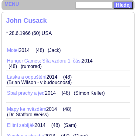
MENU
John Cusack
* 28.6.1966
(60)
USA
Motel
2014
48
(Jack)
Hunger Games: Síla vzdoru 1. část
2014
48
(rumored)
Láska a odpuštění
2014
48
(Brian Wilson - v budoucnosti)
Sbal prachy a jeď
2014
48
(Simon Keller)
Mapy ke hvězdám
2014
48
(Dr. Stafford Weiss)
Elitní zabiják
2014
48
(Sam)
Symfonie strachu
2013
47
(Clem)