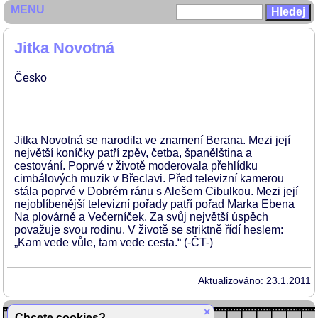
MENU
Jitka Novotná
Česko
Jitka Novotná se narodila ve znamení Berana. Mezi její
největší koníčky patří zpěv, četba, španělština a
cestování. Poprvé v životě moderovala přehlídku
cimbálových muzik v Břeclavi. Před televizní kamerou
stála poprvé v Dobrém ránu s Alešem Cibulkou. Mezi její
nejoblíbenější televizní pořady patří pořad Marka Ebena
Na plovárně a Večerníček. Za svůj největší úspěch
považuje svou rodinu. V životě se striktně řídí heslem:
„Kam vede vůle, tam vede cesta.“ (-ČT-)
Aktualizováno: 23.1.2011
×
Chcete cookies?