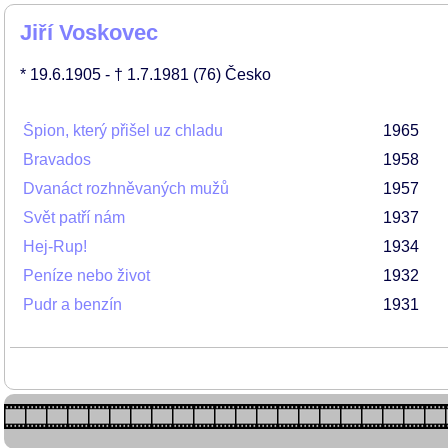
Jiří Voskovec
* 19.6.1905
- † 1.7.1981
(76)
Česko
Špion, který přišel uz chladu
1965
Bravados
1958
Dvanáct rozhněvaných mužů
1957
Svět patří nám
1937
Hej-Rup!
1934
Peníze nebo život
1932
Pudr a benzín
1931