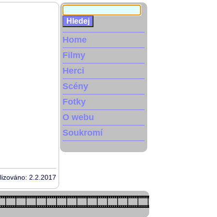
Home
Filmy
Herci
Scény
Fotky
O webu
Soukromí
lizováno: 2.2.2017