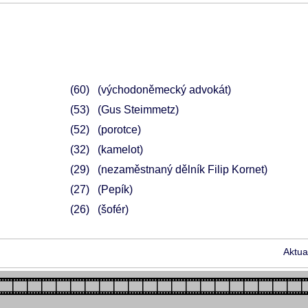
60
(východoněmecký advokát)
53
(Gus Steimmetz)
52
(porotce)
32
(kamelot)
29
(nezaměstnaný dělník Filip Kornet)
27
(Pepík)
26
(šofér)
Aktua