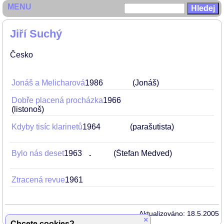
MENU
Jiří Suchý
Česko
Jonáš a Melicharová
1986
(Jonáš)
Dobře placená procházka
1966
(listonoš)
Kdyby tisíc klarinetů
1964
(parašutista)
Bylo nás deset
1963
.
(Štefan Medved)
Ztracená revue
1961
Aktualizováno: 18.5.2005
×
Chcete cookies?