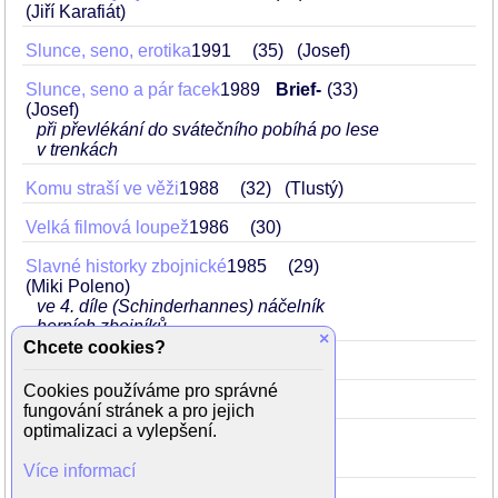
(Jiří Karafiát)
Slunce, seno, erotika
1991
35
(Josef)
Slunce, seno a pár facek
1989
Brief-
33
(Josef)
při převlékání do svátečního pobíhá po lese
v trenkách
Komu straší ve věži
1988
32
(Tlustý)
Velká filmová loupež
1986
30
Slavné historky zbojnické
1985
29
(Miki Poleno)
ve 4. díle (Schinderhannes) náčelník
horních zbojníků
×
Chcete cookies?
S čerty nejsou žerty
1985
29
(čert)
Cookies používáme pro správné
Sestřičky
1983
27
(Krákora)
fungování stránek a pro jejich
optimalizaci a vylepšení.
Fandy, ó Fandy
1983
27
(Urban)
kolega kreslič
Více informací