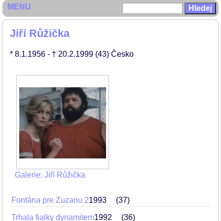
MENU
Jiří Růžička
* 8.1.1956
- † 20.2.1999
(43)
Česko
Galerie: Jiří Růžička
Fontána pre Zuzanu 2
1993
37
Trhala fialky dynamitem
1992
36