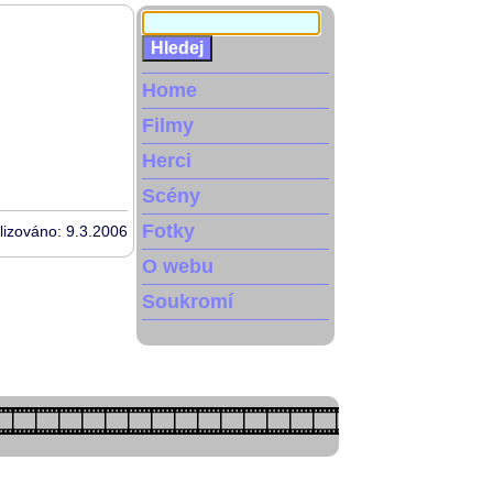
Home
Filmy
Herci
Scény
Fotky
lizováno: 9.3.2006
O webu
Soukromí