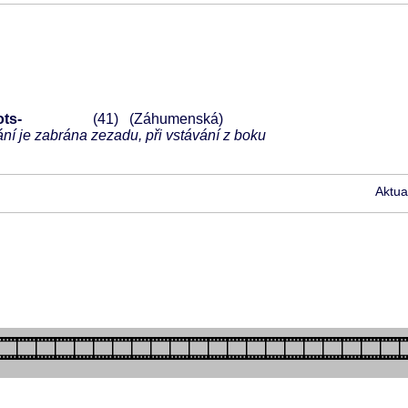
ots-
41
(Záhumenská)
vání je zabrána zezadu, při vstávání z boku
Aktua