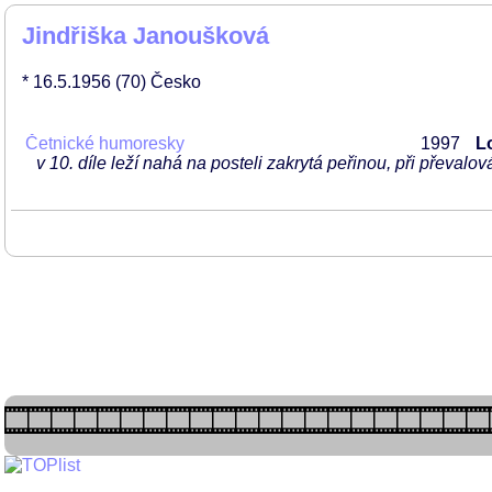
Jindřiška Janoušková
* 16.5.1956
(70)
Česko
Četnické humoresky
1997
L
v 10. díle leží nahá na posteli zakrytá peřinou, při převalo