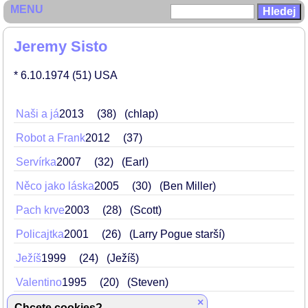
MENU
Jeremy Sisto
* 6.10.1974
(51)
USA
Naši a já
2013
38
(chlap)
Robot a Frank
2012
37
Servírka
2007
32
(Earl)
Něco jako láska
2005
30
(Ben Miller)
Pach krve
2003
28
(Scott)
Policajtka
2001
26
(Larry Pogue starší)
Ježíš
1999
24
(Ježíš)
Valentino
1995
20
(Steven)
×
Skrýš
1995
20
(Vassago)
Chcete cookies?