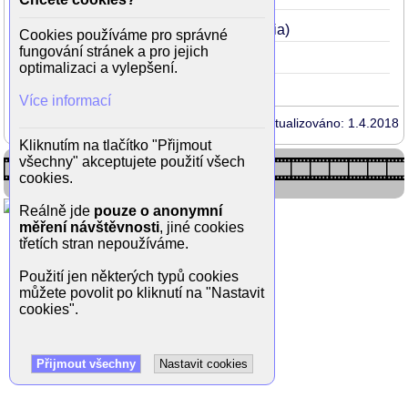
Praštěná holka
1995
20
(Elton Tiscia)
Cookies používáme pro správné
fungování stránek a pro jejich
Grand Canyon
1991
16
(Roberto)
optimalizaci a vylepšení.
Více informací
Aktualizováno: 1.4.2018
Kliknutím na tlačítko "Přijmout
všechny" akceptujete použití všech
cookies.
Reálně jde
pouze o anonymní
měření návštěvnosti
, jiné cookies
třetích stran nepoužíváme.
Použití jen některých typů cookies
můžete povolit po kliknutí na "Nastavit
cookies".
Přijmout všechny
Nastavit cookies