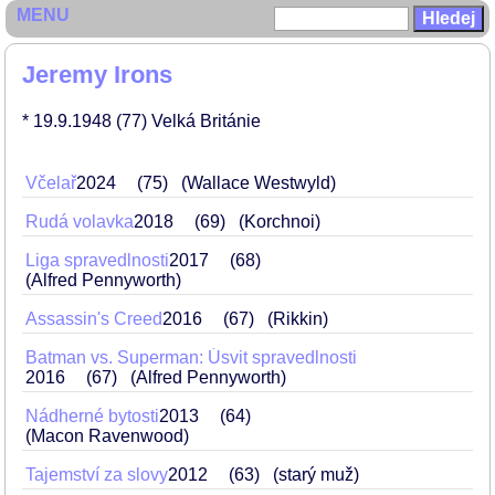
MENU
Jeremy Irons
* 19.9.1948
(77)
Velká Británie
Včelař
2024
75
(Wallace Westwyld)
Rudá volavka
2018
69
(Korchnoi)
Liga spravedlnosti
2017
68
(Alfred Pennyworth)
Assassin's Creed
2016
67
(Rikkin)
Batman vs. Superman: Úsvit spravedlnosti
2016
67
(Alfred Pennyworth)
Nádherné bytosti
2013
64
(Macon Ravenwood)
Tajemství za slovy
2012
63
(starý muž)