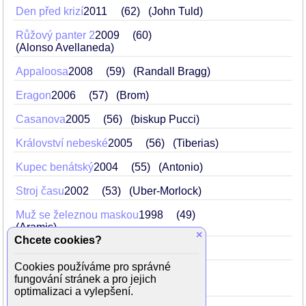
Den před krizí
2011
62
(John Tuld)
Růžový panter 2
2009
60
(Alonso Avellaneda)
Appaloosa
2008
59
(Randall Bragg)
Eragon
2006
57
(Brom)
Casanova
2005
56
(biskup Pucci)
Království nebeské
2005
56
(Tiberias)
Kupec benátský
2004
55
(Antonio)
Stroj času
2002
53
(Uber-Morlock)
Muž se železnou maskou
1998
49
(Aramis)
×
Chcete cookies?
Lolita
1997
48
(Humbert Humbert)
Cookies používáme pro správné
Smrtonosná past 3
1995
46
fungování stránek a pro jejich
(Simon Peter Gruber)
optimalizaci a vylepšení.