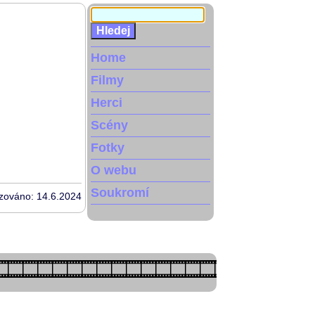
Home
Filmy
Herci
Scény
Fotky
O webu
Soukromí
izováno: 14.6.2024