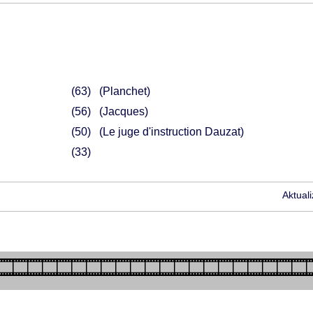
63
(Planchet)
56
(Jacques)
50
(Le juge d'instruction Dauzat)
33
Aktual