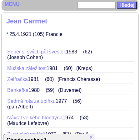
MENU
Jean Carmet
* 25.4.1921
(105)
Francie
Seber si svých pět švestek
1983
62
(Joseph Cohen)
Mužská záležitost
1981
60
(Kreps)
Zelňačka
1981
60
(Francis Chérasse)
Bankéřka
1980
59
(Duvernet)
Sedmá rota za úplňku
1977
56
(pan Albert)
Návrat velkého blondýna
1974
53
(Maurice Lefebvre)
Život plný malérů
1972
51
(Paul)
×
Chcete cookies?