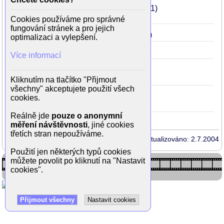
Velký blondýn s černou botou
1972
51
(Maurice)
Cookies používáme pro správné
fungování stránek a pro jejich
Melodie podzemí
1963
42
(barman)
optimalizaci a vylepšení.
Tři mušketýři
1961
40
(Planchet)
Více informací
Tři mušketýři: Pomsta Milady de Winter
1961
40
(Planchet)
Kliknutím na tlačítko "Přijmout
všechny" akceptujete použití všech
Tři mušketýři: Královniny přívěsky
1961
cookies.
40
(Planchet)
Reálně jde
pouze o anonymní
měření návštěvnosti
, jiné cookies
třetích stran nepoužíváme.
Aktualizováno: 2.7.2004
Použití jen některých typů cookies
můžete povolit po kliknutí na "Nastavit
cookies".
Přijmout všechny
Nastavit cookies