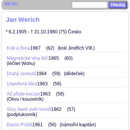
MENU
Jan Werich
* 6.2.1905
- † 31.10.1980
(75)
Česko
Král a žena
1967
62
(král Jindřich VIII.)
Magnetické vlny léčí
1965
60
(léčitel Wohu)
Drahý zesnulý
1964
59
(dědeček)
Uspořená libra
1963
58
Až přijde kocour
1963
58
(Oliva / kouzelník)
Slzy, které svět nevidí
1962
57
(podplukovník)
Baron Prášil
1961
56
(námořní kapitán)