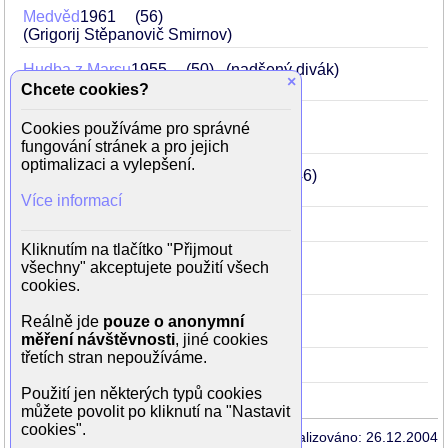
Medvěd
1961
56
(Grigorij Stěpanovič Smirnov)
Hudba z Marsu
1955
50
(nadšený divák)
×
Chcete cookies?
Byl jednou jeden král...
1954
49
Cookies používáme pro správné
(Král Já I.)
fungování stránek a pro jejich
optimalizaci a vylepšení.
Císařův pekař a pekařův císař
1951
46
(Rudolf II. / pekař Matěj)
Více informací
Svět patří nám
1937
32
(kamelot)
Kliknutím na tlačítko "Přijmout
Hej-Rup!
1934
29
všechny" akceptujete použití všech
(továrník Jakub Simonides)
cookies.
Peníze nebo život
1932
27
Reálně jde
pouze o anonymní
(plavčík Tonda)
měření návštěvnosti
, jiné cookies
třetích stran nepoužíváme.
Pudr a benzín
1931
26
(strážník)
Použití jen některých typů cookies
můžete povolit po kliknutí na "Nastavit
cookies".
Aktualizováno: 26.12.2004