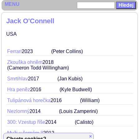
MENU
Jack O'Connell
USA
Ferrari
2023
(Peter Collins)
Zkouška ohněm
2018
(Cameron Todd Willingham)
Smrtihlav
2017
(Jan Kubis)
Hra peněz
2016
(Kyle Budwell)
Tulipánová horečka
2016
(William)
Nezlomný
2014
(Louis Zamperini)
300: Vzestup říše
2014
(Calisto)
Muži v černém 3
2012
×
(1969 MIB HQ Guard)
Chcete cookies?