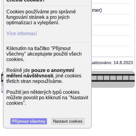
Zatím spolu, zatím živí
2010
(Wilmer)
Cookies používáme pro správné
fungování stránek a pro jejich
Harry Brown
2009
(Marky)
optimalizaci a vylepšení.
Vlak plný peněz
1995
(dispečer)
Více informací
Noviny
1994
(tiskový operátor)
Kliknutím na tlačítko "Přijmout
všechny" akceptujete použití všech
cookies.
Aktualizováno: 14.8.2023
Reálně jde
pouze o anonymní
měření návštěvnosti
, jiné cookies
třetích stran nepoužíváme.
Použití jen některých typů cookies
můžete povolit po kliknutí na "Nastavit
cookies".
Přijmout všechny
Nastavit cookies