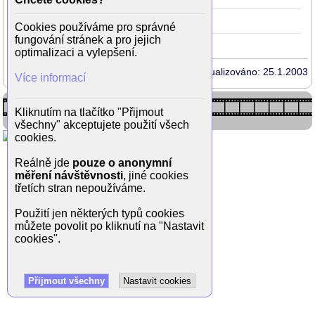
Řidič
1978
23
(hráčka)
Cookies používáme pro správné
fungování stránek a pro jejich
optimalizaci a vylepšení.
Aktualizováno: 25.1.2003
Více informací
Kliknutím na tlačítko "Přijmout
všechny" akceptujete použití všech
cookies.
Reálně jde
pouze o anonymní
měření návštěvnosti
, jiné cookies
třetích stran nepoužíváme.
Použití jen některých typů cookies
můžete povolit po kliknutí na "Nastavit
cookies".
Přijmout všechny
Nastavit cookies