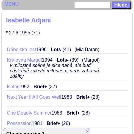
MENU
Isabelle Adjani
* 27.6.1955
(71)
Ďábelská lest
1996
Lots
41
(Mia Baran)
Královna Margot
1994
Lots-
39
(Margot)
v milostné scéně je sice nahá, ale buď
částečně zakrytá milencem, nebo zabraná
zdálky
Ishtar
1992
Brief+
37
Next Year If All Goes Well
1983
Brief+
28
One Deadly Summer
1983
Brief+
28
Possession
1981
Brief+
26
×
Chcete cookies?
Quartet
1981
Brief+
26