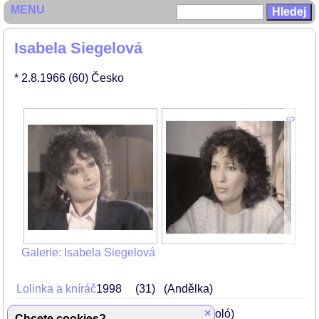
MENU
Isabela Siegelová
* 2.8.1966
(60)
Česko
Galerie: Isabela Siegelová
Lolinka a kníráč
1998
31
(Andělka)
×
Pohádka o touze
1991
24
(služka Loló)
Chcete cookies?