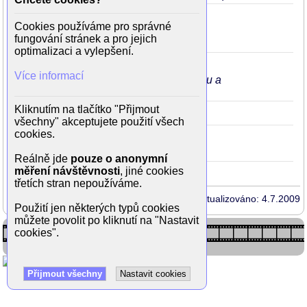
Pátek, čas motýlů
1989
Lots
22
Cookies používáme pro správné
(Helena Hošková)
fungování stránek a pro jejich
je hezky zabraná nahá ve sprše
optimalizaci a vylepšení.
Úraz
1989
Brief+
22
(Alena)
Více informací
při oživování jí lékaři rozepnou halenku a
masírují srdce na nahém hrudníku
Kliknutím na tlačítko "Přijmout
Vánoční Růženka
1986
19
všechny" akceptujete použití všech
cookies.
Slavné historky zbojnické
1985
18
ve 3. díle Jan Jiří Grasel
Reálně jde
pouze o anonymní
měření návštěvnosti
, jiné cookies
třetích stran nepoužíváme.
Aktualizováno: 4.7.2009
Použití jen některých typů cookies
můžete povolit po kliknutí na "Nastavit
cookies".
Přijmout všechny
Nastavit cookies