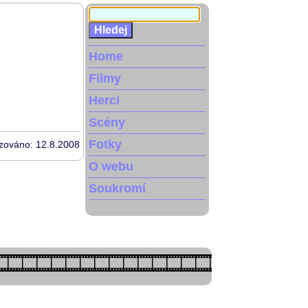
Home
Filmy
Herci
Scény
Fotky
izováno: 12.8.2008
O webu
Soukromí