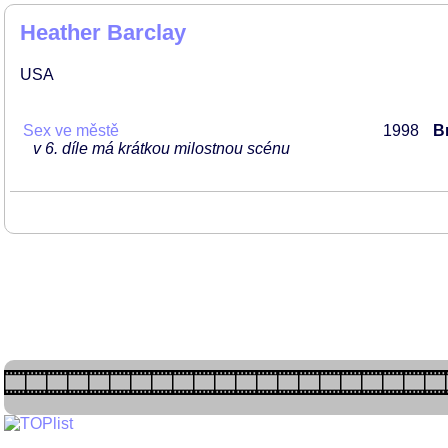
Heather Barclay
USA
Sex ve městě
1998
Br
v 6. díle má krátkou milostnou scénu