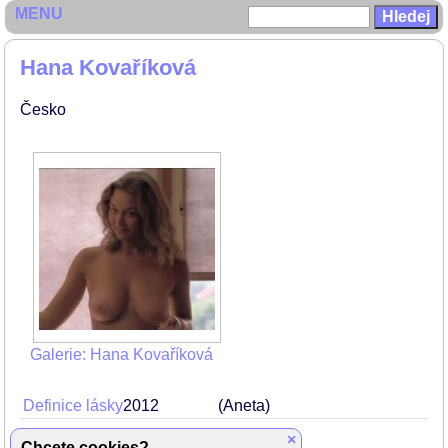
MENU
Hana Kovaříková
Česko
Galerie: Hana Kovaříková
Definice lásky
2012
(Aneta)
×
Roming
2007
Lots
(Veronika)
Chcete cookies?