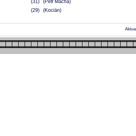
31
(Petr Mácha)
29
(Kocián)
Aktua