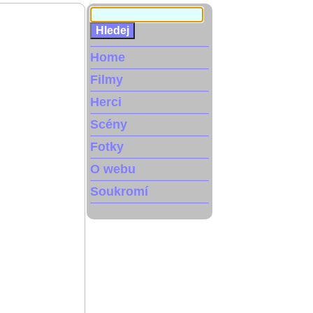
Home
Filmy
Herci
Scény
Fotky
O webu
Soukromí