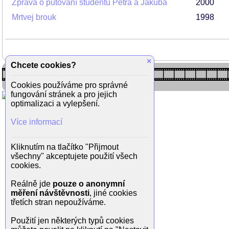
Zpráva o putování studentů Petra a Jakuba
2000
Mrtvej brouk
1998
×
Chcete cookies?
Cookies používáme pro správné
fungování stránek a pro jejich
optimalizaci a vylepšení.
Více informací
Kliknutím na tlačítko "Přijmout
všechny" akceptujete použití všech
cookies.
Reálně jde
pouze o anonymní
měření návštěvnosti
, jiné cookies
třetích stran nepoužíváme.
Použití jen některých typů cookies