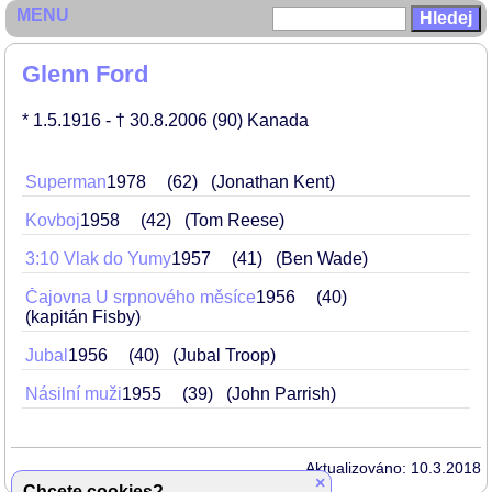
MENU
Glenn Ford
* 1.5.1916
- † 30.8.2006
(90)
Kanada
Superman
1978
62
(Jonathan Kent)
Kovboj
1958
42
(Tom Reese)
3:10 Vlak do Yumy
1957
41
(Ben Wade)
Čajovna U srpnového měsíce
1956
40
(kapitán Fisby)
Jubal
1956
40
(Jubal Troop)
Násilní muži
1955
39
(John Parrish)
Aktualizováno: 10.3.2018
×
Chcete cookies?