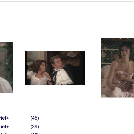
ief+
45
ief+
39