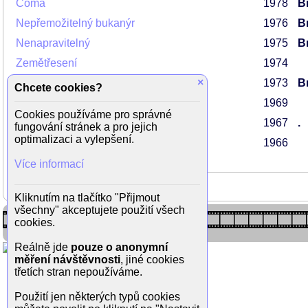
Coma
1978
Br
Nepřemožitelný bukanýr
1976
Br
Nenapravitelný
1975
Br
Zemětřesení
1974
×
Kamouraska
1973
Br
Chcete cookies?
Tisíc dnů s Annou
1969
Cookies používáme pro správné
Zloděj z Paříže
1967
.
fungování stránek a pro jejich
optimalizaci a vylepšení.
Srdcový král
1966
Více informací
Kliknutím na tlačítko "Přijmout
všechny" akceptujete použití všech
cookies.
Reálně jde
pouze o anonymní
měření návštěvnosti
, jiné cookies
třetích stran nepoužíváme.
Použití jen některých typů cookies