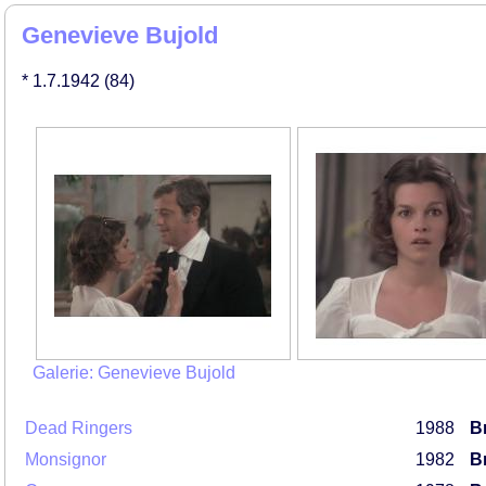
Genevieve Bujold
* 1.7.1942
(84)
Galerie: Genevieve Bujold
Dead Ringers
1988
Br
Monsignor
1982
Br