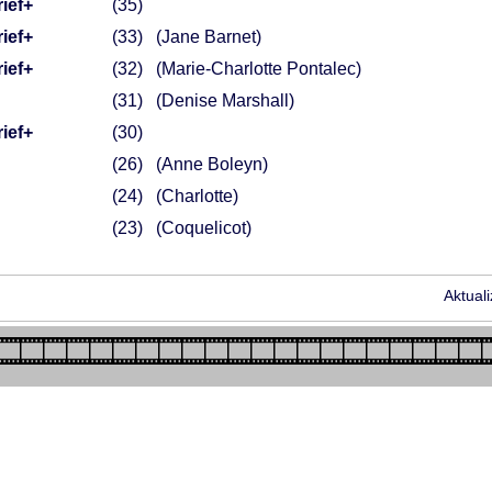
ief+
35
ief+
33
(Jane Barnet)
ief+
32
(Marie-Charlotte Pontalec)
31
(Denise Marshall)
ief+
30
26
(Anne Boleyn)
24
(Charlotte)
23
(Coquelicot)
Aktual