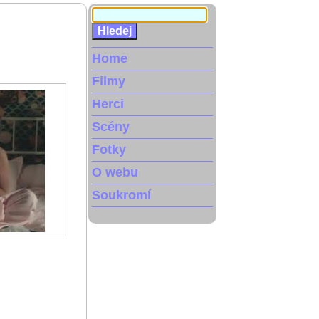
Home
Filmy
Herci
Scény
Fotky
O webu
Soukromí