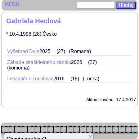
MENU
Gabriela Heclová
* 10.4.1998
(28)
Česko
Vyšehrad Dvje
2025
27
(Romana)
Záhada strašidelného zámku
2025
27
(komorná)
Instalatér z Tuchlovic
2016
18
(Lucka)
Aktualizováno: 17.4.2017
×
Chcete cookies?