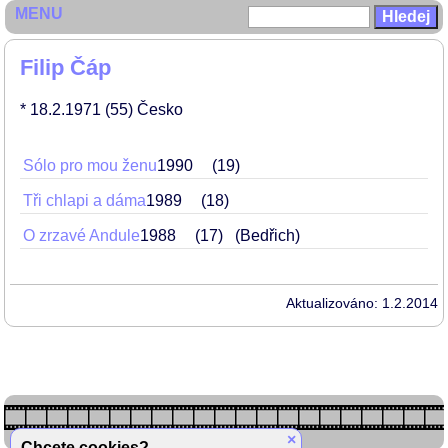
MENU
Filip Čáp
* 18.2.1971
(55)
Česko
Sólo pro mou ženu
1990
19
Tři chlapi a dáma
1989
18
O zrzavé Andule
1988
17
(Bedřich)
Aktualizováno: 1.2.2014
×
Chcete cookies?