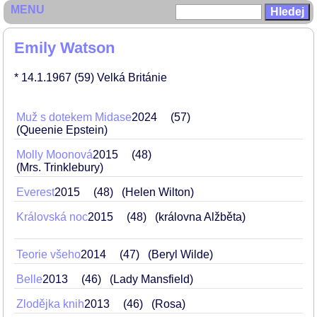
MENU
Emily Watson
* 14.1.1967
(59)
Velká Británie
Muž s dotekem Midase
2024
57
(Queenie Epstein)
Molly Moonová
2015
48
(Mrs. Trinklebury)
Everest
2015
48
(Helen Wilton)
Královská noc
2015
48
(královna Alžběta)
Teorie všeho
2014
47
(Beryl Wilde)
Belle
2013
46
(Lady Mansfield)
Zlodějka knih
2013
46
(Rosa)