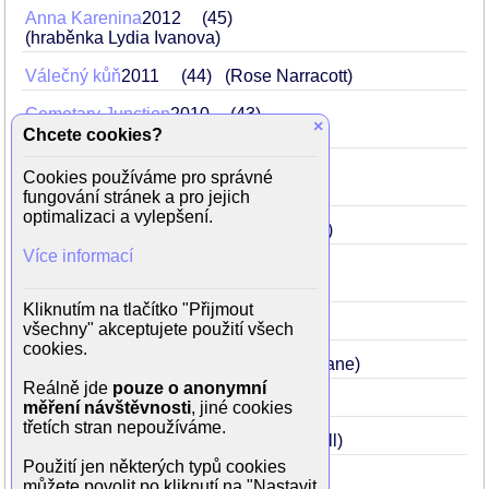
Anna Karenina
2012
45
(hraběnka Lydia Ivanova)
Válečný kůň
2011
44
(Rose Narracott)
Cemetary Junction
2010
43
×
(paní Kendrick)
Chcete cookies?
Prázdná kolébka
2010
43
Cookies používáme pro správné
(Margaret Humphreys)
fungování stránek a pro jejich
optimalizaci a vylepšení.
Strom v srdci
2008
41
(Caroline Gil)
Více informací
Já a moje příšera
2007
40
(Anne MacMorrow)
Kliknutím na tlačítko "Přijmout
Equilibrium
2002
35
(Mary O'Brien)
všechny" akceptujete použití všech
cookies.
Červený drak
2002
35
(Reba McClane)
Reálně jde
pouze o anonymní
Equilibrium
2002
35
(Mary O'Brien)
měření návštěvnosti
, jiné cookies
třetích stran nepoužíváme.
Prolomit vlny
1996
29
(Bess McNeill)
Použití jen některých typů cookies
můžete povolit po kliknutí na "Nastavit