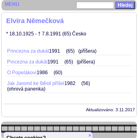
MENU
Elvíra Němečková
* 18.10.1925
- † 7.8.1991
(65)
Česko
Princezna za dukát
1991
65
(příšera)
Pincezna za dukát
1991
65
(příšera)
O Popelákovi
1986
60
Jak Jaromil ke štěstí přišel
1982
56
(ohnivá panenka)
Aktualizováno: 3.11.2017
×
Chcete cookies?